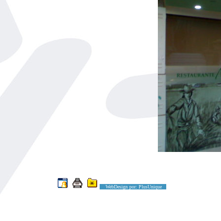
WebDesign por: PlusUnique